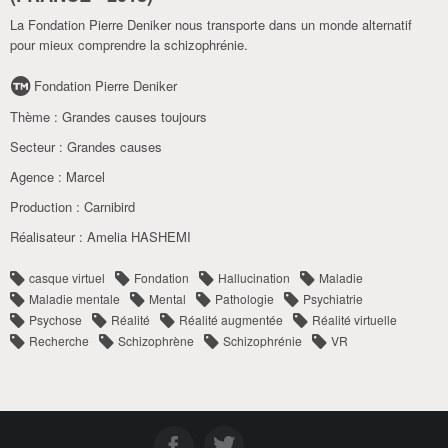
La Fondation Pierre Deniker nous transporte dans un monde alternatif
pour mieux comprendre la schizophrénie.
Fondation Pierre Deniker
Thème :
Grandes causes toujours
Secteur :
Grandes causes
Agence :
Marcel
Production :
Carnibird
Réalisateur :
Amelia HASHEMI
casque virtuel
Fondation
Hallucination
Maladie
Maladie mentale
Mental
Pathologie
Psychiatrie
Psychose
Réalité
Réalité augmentée
Réalité virtuelle
Recherche
Schizophrène
Schizophrénie
VR