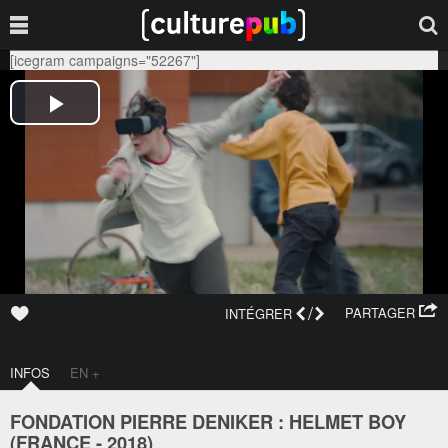
[icegram campaigns="52267"]
/
PARTAGER
INTÉGRER
INFOS
EN +
FONDATION PIERRE DENIKER : HELMET BOY
(
FRANCE
-
2018
)