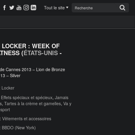
Tout le site
 LOCKER : WEEK OF
TNESS (
ÉTATS-UNIS
-
 de Cannes 2013 – Lion de Bronze
13 – Silver
 Locker
:
Effets spéciaux et spécieux
,
Jamais
s
,
Tartes à la crème et gamelles
,
Va y
 sport
 :
Vêtements et accessoires
:
BBDO (New York)