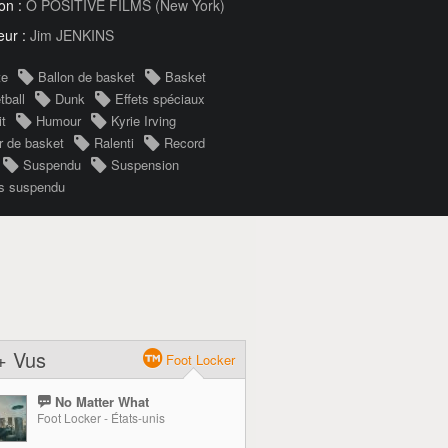
on :
O POSITIVE FILMS (New York)
eur :
Jim JENKINS
te
Ballon de basket
Basket
tball
Dunk
Effets spéciaux
it
Humour
Kyrie Irving
r de basket
Ralenti
Record
Suspendu
Suspension
s suspendu
+ Vus
Foot Locker
No Matter What
Foot Locker - États-unis