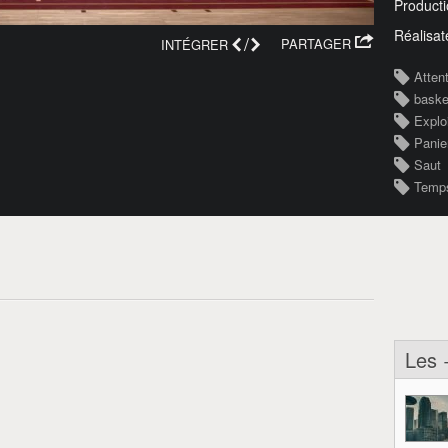
Producti
Réalisat
/
PARTAGER
INTÉGRER
Atten
baske
Explo
Panie
Saut
Temp
Les 