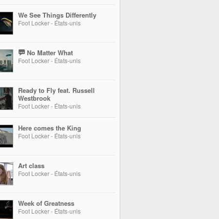
We See Things Differently
Foot Locker - États-unis
No Matter What
Foot Locker - États-unis
Ready to Fly feat. Russell
Westbrook
Foot Locker - États-unis
Here comes the King
Foot Locker - États-unis
Art class
Foot Locker - États-unis
Week of Greatness
Foot Locker - États-unis