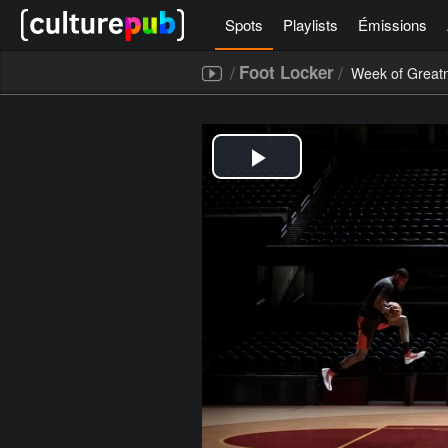
Spots
Playlists
Émissions
/
/
Foot Locker
Week of Great
[icegram campaigns="52267"]