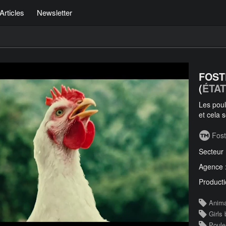
Articles
Newsletter
FOST
(
ÉTAT
Les poul
et cela 
Fost
Secteur
Agence 
Producti
Anim
Girls
Poule