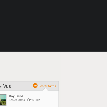
+ Vus
Foster farms
Boy Band
Foster farms - États-unis