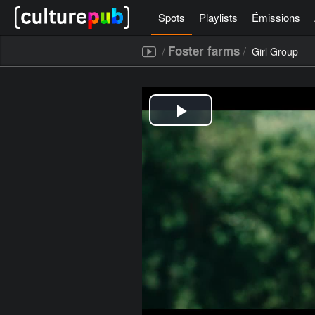
Spots
Playlists
Émissions
/
/
Foster farms
Girl Group
[icegram campaigns="52267"]