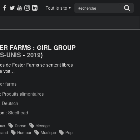
Tout le site
ER FARMS : GIRL GROUP
S-UNIS
-
2019
)
es de Foster Farms se sentent libres
se voit…
er farms
 :
Produits alimentaires
:
Deutsch
on :
Steelhead
aux
Danse
élevage
 band
Humour
Musique
Pop