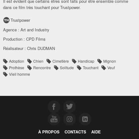
Il est évident que certains êtres sont faits pour être ensemble comme
dans ce film très touchant pour Trustpower.
Trustpower
Agence :
Art and Industry
Production :
CPD Films
Réalisateur :
Chris DUDMAN
Adoption
Chien
Cimetière
Handicap
Mignon
Prothèse
Rencontre
Solitude
Touchant
Veuf
Vieil homme
À PROPOS
CONTACTS
AIDE