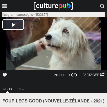
[icegram campaigns="52267"]
/
PARTAGER
INTÉGRER
INFOS
EN +
FOUR LEGS GOOD (
NOUVELLE-ZÉLANDE
-
2021
)