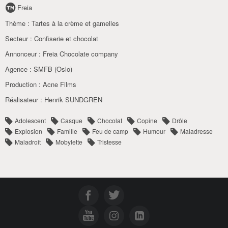
Freia
Thème :
Tartes à la crème et gamelles
Secteur :
Confiserie et chocolat
Annonceur :
Freia Chocolate company
Agence :
SMFB (Oslo)
Production :
Acne Films
Réalisateur :
Henrik SUNDGREN
Adolescent
Casque
Chocolat
Copine
Drôle
Explosion
Famille
Feu de camp
Humour
Maladresse
Maladroit
Mobylette
Tristesse