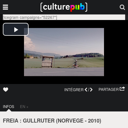
[icegram campaigns="52267"]
/
PARTAGER
INTÉGRER
INFOS
EN +
FREIA : GULLRUTER (
NORVEGE
-
2010
)