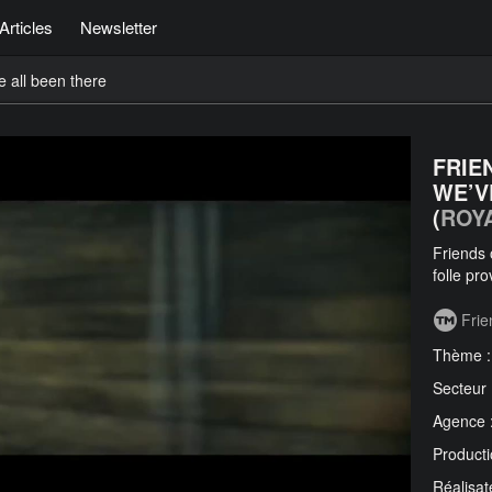
Articles
Newsletter
 all been there
FRIE
WE’V
(
ROY
Friends 
folle pr
Frie
Thème 
Secteur
Agence 
Producti
Réalisat