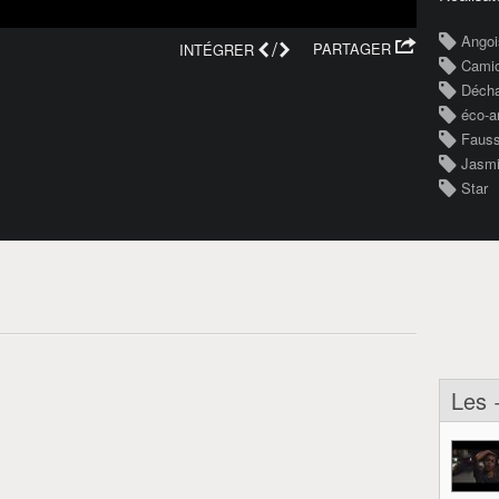
Angoi
/
PARTAGER
INTÉGRER
Camio
Décha
éco-a
Fauss
Jasmi
Star
Les 