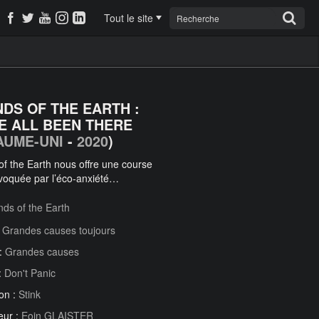
Tout le site
NDS OF THE EARTH :
E ALL BEEN THERE
AUME-UNI
-
2020
)
of the Earth nous offre une course
ovoquée par l’éco-anxiété…
nds of the Earth
:
Grandes causes toujours
 :
Grandes causes
:
Don't Panic
on :
Stink
eur :
Eoin GLAISTER