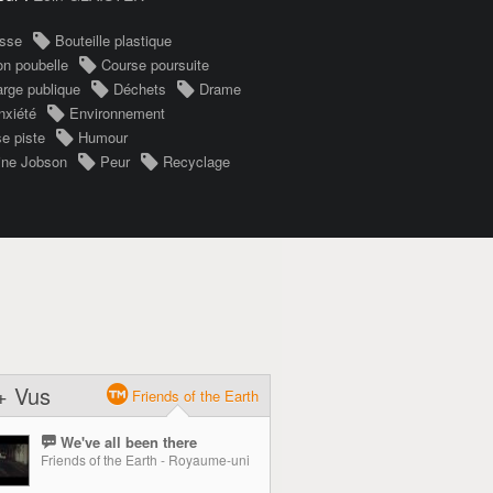
sse
Bouteille plastique
n poubelle
Course poursuite
rge publique
Déchets
Drame
nxiété
Environnement
e piste
Humour
ne Jobson
Peur
Recyclage
+ Vus
Friends of the Earth
We've all been there
Friends of the Earth - Royaume-uni