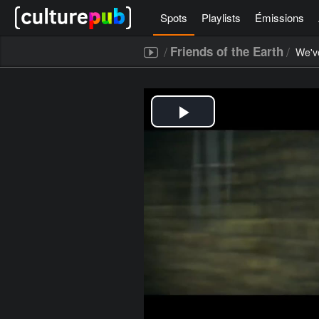
Spots
Playlists
Émissions
/
/
Friends of the Earth
We've
[icegram campaigns="52267"]