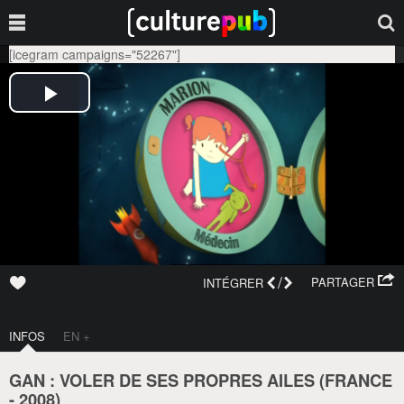
[icegram campaigns="52267"]
/
PARTAGER
INTÉGRER
INFOS
EN +
GAN : VOLER DE SES PROPRES AILES (
FRANCE
-
2008
)