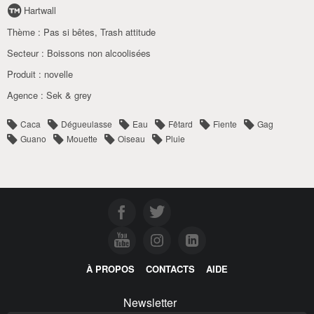
Hartwall
Thème :
Pas si bêtes
,
Trash attitude
Secteur :
Boissons non alcoolisées
Produit :
novelle
Agence :
Sek & grey
Caca
Dégueulasse
Eau
Fêtard
Fiente
Gag
Guano
Mouette
Oiseau
Pluie
À PROPOS
CONTACTS
AIDE
Newsletter