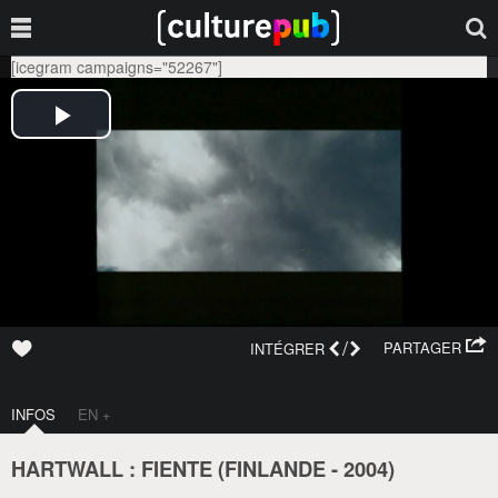
[icegram campaigns="52267"]
/
PARTAGER
INTÉGRER
INFOS
EN +
HARTWALL : FIENTE (
FINLANDE
-
2004
)