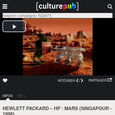
[icegram campaigns="52267"]
/
PARTAGER
INTÉGRER
INFOS
EN +
HEWLETT PACKARD – HP : MARS (
SINGAPOUR
-
1998
)