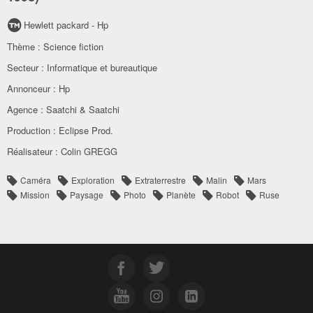
Hewlett packard - Hp
Thème :
Science fiction
Secteur :
Informatique et bureautique
Annonceur :
Hp
Agence :
Saatchi & Saatchi
Production :
Eclipse Prod.
Réalisateur :
Colin GREGG
Caméra
Exploration
Extraterrestre
Malin
Mars
Mission
Paysage
Photo
Planète
Robot
Ruse