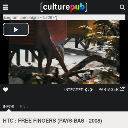
[icegram campaigns="52267"]
/
PARTAGER
INTÉGRER
INFOS
EN +
HTC : FREE FINGERS (
PAYS-BAS
-
2008
)