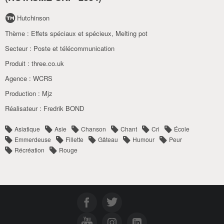
Hutchinson
Thème :
Effets spéciaux et spécieux
,
Melting pot
Secteur :
Poste et télécommunication
Produit :
three.co.uk
Agence :
WCRS
Production :
Mjz
Réalisateur :
Fredrik BOND
Asiatique
Asie
Chanson
Chant
Cri
École
Emmerdeuse
Fillette
Gâteau
Humour
Peur
Récréation
Rouge