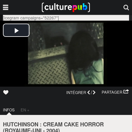
[icegram campaigns="52267"]
/
PARTAGER
INTÉGRER
INFOS
EN +
HUTCHINSON : CREAM CAKE HORROR
(
ROYAUME-UNI
-
2004
)