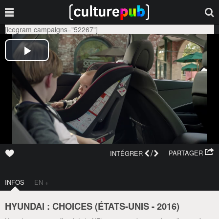
[icegram campaigns="52267"]
/
PARTAGER
INTÉGRER
INFOS
EN +
HYUNDAI : CHOICES (
ÉTATS-UNIS
-
2016
)