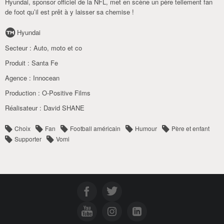
Hyundai, sponsor officiel de la NFL, met en scène un père tellement fan
de foot qu’il est prêt à y laisser sa chemise !
Hyundai
Secteur :
Auto
,
moto et co
Produit :
Santa Fe
Agence :
Innocean
Production :
O-Positive Films
Réalisateur :
David SHANE
Choix
Fan
Football américain
Humour
Père et enfant
Supporter
Vomi