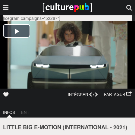
[icegram campaigns="52267"]
/
PARTAGER
INTÉGRER
INFOS
EN +
LITTLE BIG E-MOTION (
INTERNATIONAL
-
2021
)