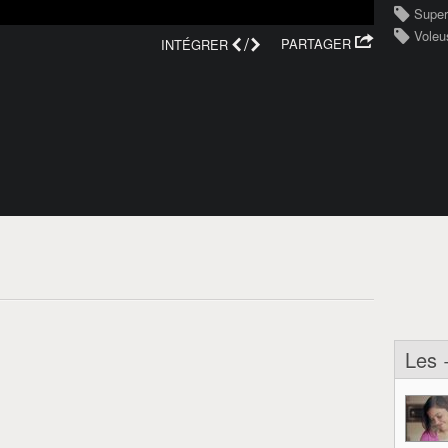
Supe
Voleu
/
PARTAGER
INTÉGRER
Les 