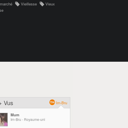
rmarché
Vieillesse
Vieux
se
+ Vus
Irn-Bru
Mum
Irn-Bru - Royaume-uni