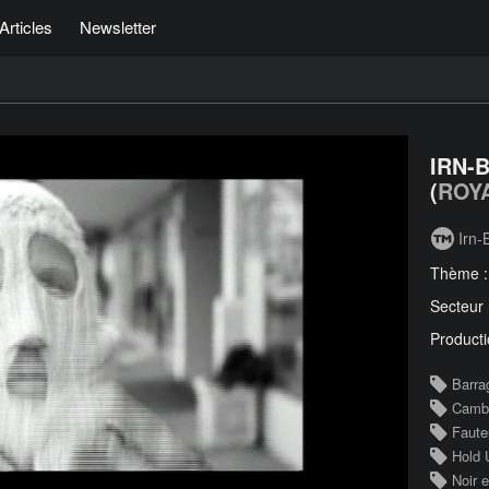
Articles
Newsletter
IRN-
(
ROY
Irn-
Thème 
Secteur
Producti
Barra
Cambr
Fauteu
Hold 
Noir e