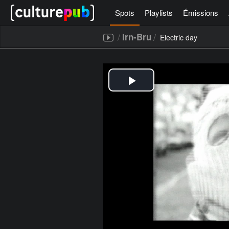
Spots
Playlists
Émissions
/
/
Irn-Bru
Electric day
[icegram campaigns="52267"]