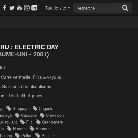
Tout le site
BRU : ELECTRIC DAY
AUME-UNI
-
2001
)
Bru
:
Carte vermeille
,
Flics & voyous
 :
Boissons non alcoolisées
on :
The Leith Agency
ge
Braquage
Cagoule
iolage
Cascade
Crevaison
il roulant
Flic
Grand-mère
Up
Humain
Humour
t blanc
Police
Policier