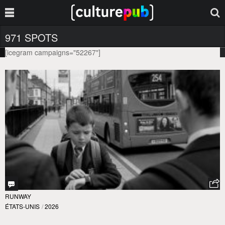
971 SPOTS
[icegram campaigns="52267"]
RUNWAY
ÉTATS-UNIS
/
2026