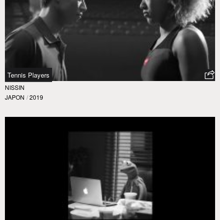
Tennis Players
NISSIN
JAPON
/
2019