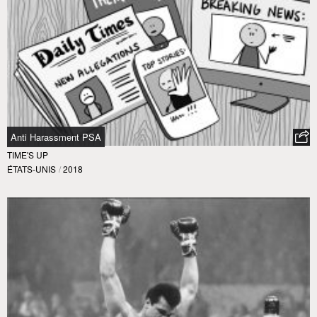
Anti Harassment PSA
TIME'S UP
ÉTATS-UNIS
/
2018