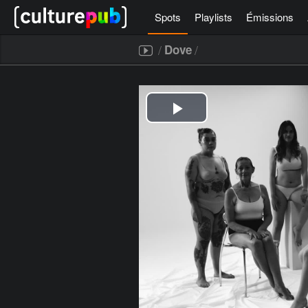
Spots
Playlists
Émissions
/
/
Dove
[icegram campaigns="52267"]