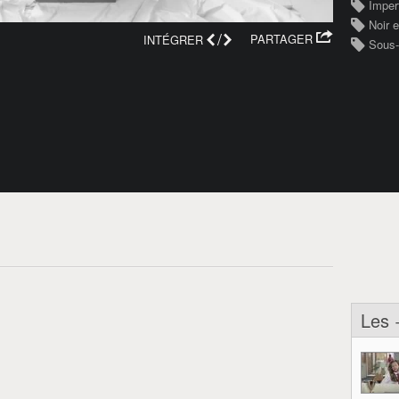
Imper
Noir e
/
PARTAGER
INTÉGRER
Sous-
Les 