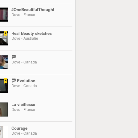
#OneBeautifulThought
Dove - France
Real Beauty sketches
Dove - Australie
Dove - Canada
Evolution
Dove - Canada
La vieillesse
Dove - France
Courage
Dove - Canada