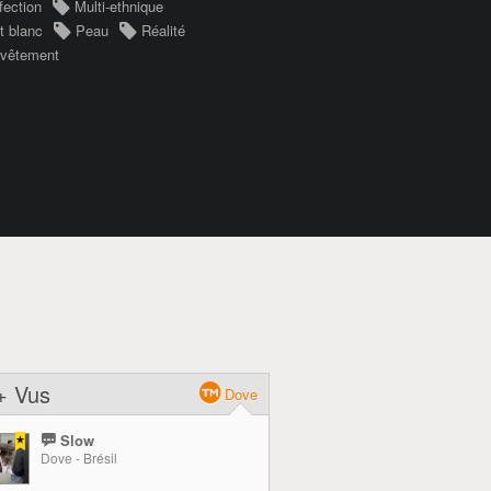
fection
Multi-ethnique
t blanc
Peau
Réalité
vêtement
+ Vus
Dove
Slow
Dove - Brésil