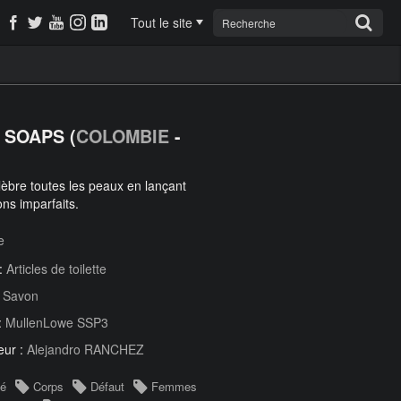
Tout le site
 SOAPS (
COLOMBIE
-
èbre toutes les peaux en lançant
ns imparfaits.
e
 :
Articles de toilette
:
Savon
:
MullenLowe SSP3
eur :
Alejandro RANCHEZ
té
Corps
Défaut
Femmes