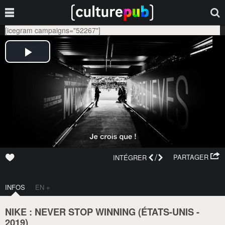
[icegram campaigns="52267"]
/
PARTAGER
INTÉGRER
INFOS
EN +
NIKE : NEVER STOP WINNING (
ÉTATS-UNIS
-
2019
)