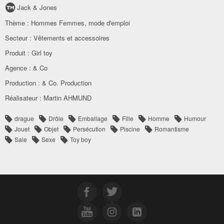
Jack & Jones
Thème :
Hommes Femmes, mode d'emploi
Secteur :
Vêtements et accessoires
Produit :
Girl toy
Agence :
& Co
Production :
& Co. Production
Réalisateur :
Martin AHMUND
drague
Drôle
Emballage
Fille
Homme
Humour
Jouet
Objet
Persécution
Piscine
Romantisme
Sale
Sexe
Toy boy