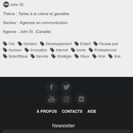
John St.
Thème :
Tartes à la crème et gamelles
Secteur :
Agences en communication
Agence :
John St. (Canada)
Clic
Dérision
Développement
Enfant
Fausse pub
Humour
Innovation
Internet
Ironie
Professionnel
Scientifique
Service
Stratégie
Vieux
Viral
Vue
À PROPOS
CONTACTS
AIDE
Newsletter