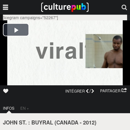
[icegram campaigns="52267"]
/
PARTAGER
INTÉGRER
INFOS
EN +
JOHN ST. : BUYRAL (
CANADA
-
2012
)