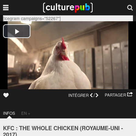
[icegram campaigns="52267"]
/
PARTAGER
INTÉGRER
INFOS
EN +
KFC : THE WHOLE CHICKEN (
ROYAUME-UNI
-
2017
)