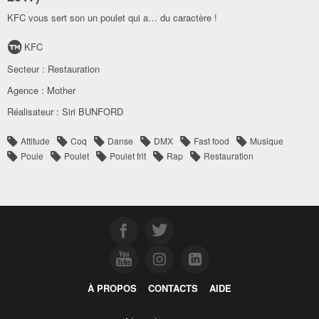
KFC vous sert son un poulet qui a… du caractère !
KFC
Secteur :
Restauration
Agence :
Mother
Réalisateur :
Siri BUNFORD
Attitude
Coq
Danse
DMX
Fast food
Musique
Poule
Poulet
Poulet frit
Rap
Restauration
À PROPOS
CONTACTS
AIDE