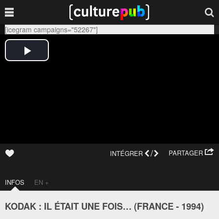
[icegram campaigns="52267"]
/
PARTAGER
INTÉGRER
INFOS
EN +
KODAK : IL ÉTAIT UNE FOIS… (
FRANCE
-
1994
)