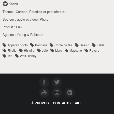
Kodak
Thème :
Cartoon
,
Parodies et pastiches 51
Secteur :
audio et vidéo
,
Photo
Produit :
Fun
Agence :
Young & Rubicam
Appareil photo
Bonheur
Conte de fée
Dessin
Fable
Fillette
Histoire
Joie
Livre
Mascotte
Rayure
Trio
Walt Disney
À PROPOS
CONTACTS
AIDE