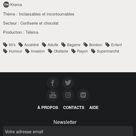
Krema
Thème :
Inclassables et incontournables
Secteur :
Confiserie et chocolat
Production :
Téléma
60's
Accéléré
Adulte
Bagarre
Bonbon
Enfant
Humour
Invasion
Obstacle
Rayon
Supermarché
À PROPOS
CONTACTS
AIDE
Newsletter