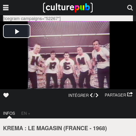
[icegram campaigns="52267"]
/
PARTAGER
INTÉGRER
INFOS
EN +
KREMA : LE MAGASIN (
FRANCE
-
1968
)