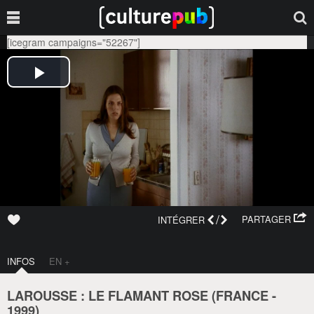
[icegram campaigns="52267"]
/
PARTAGER
INTÉGRER
INFOS
EN +
LAROUSSE : LE FLAMANT ROSE (
FRANCE
-
1999
)