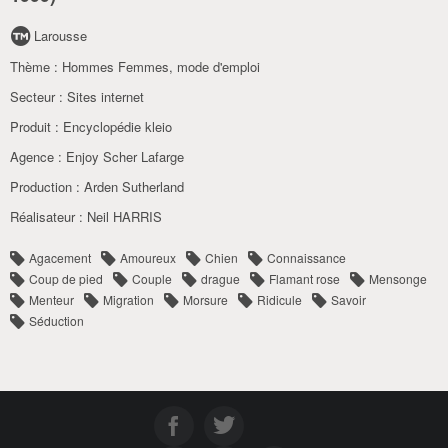
Larousse
Thème :
Hommes Femmes, mode d'emploi
Secteur :
Sites internet
Produit :
Encyclopédie kleio
Agence :
Enjoy Scher Lafarge
Production :
Arden Sutherland
Réalisateur :
Neil HARRIS
Agacement
Amoureux
Chien
Connaissance
Coup de pied
Couple
drague
Flamant rose
Mensonge
Menteur
Migration
Morsure
Ridicule
Savoir
Séduction