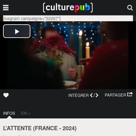
[icegram campaigns="52267"]
/
PARTAGER
INTÉGRER
INFOS
EN +
L’ATTENTE (
FRANCE
-
2024
)