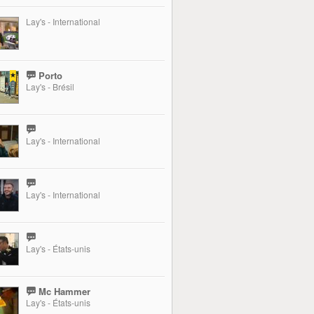
Lay's - International
Porto
Lay's - Brésil
Lay's - International
Lay's - International
Lay's - États-unis
Mc Hammer
Lay's - États-unis