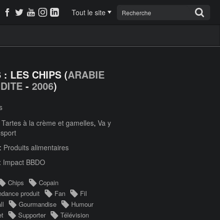
Tout le site
 : LES CHIPS (
ARABIE
DITE
-
2006
)
s
:
Tartes à la crème et gamelles
,
Va y
 sport
 :
Produits alimentaires
:
Impact BBDO
Chips
Copain
dance produit
Fan
Fil
ll
Gourmandise
Humour
et
Supporter
Télévision