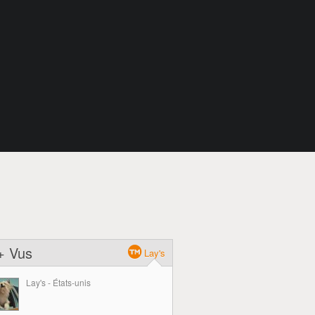
+ Vus
Lay's
Lay's - États-unis