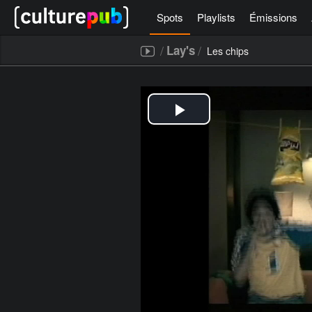
Spots
Playlists
Émissions
/
/
Lay's
Les chips
[icegram campaigns="52267"]