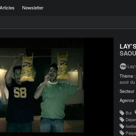
Articles
Newsletter
LAY’S
SAOU
Lay'
Thème 
avoir du
Secteur
Agence 
But
Dépen
footba
Paqu