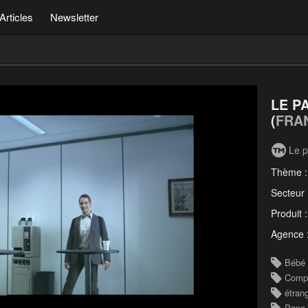
Articles
Newsletter
LE P
(
FRA
Le p
Thème 
Secteur
Produit 
Agence 
Bébé
Comp
étran
Papa