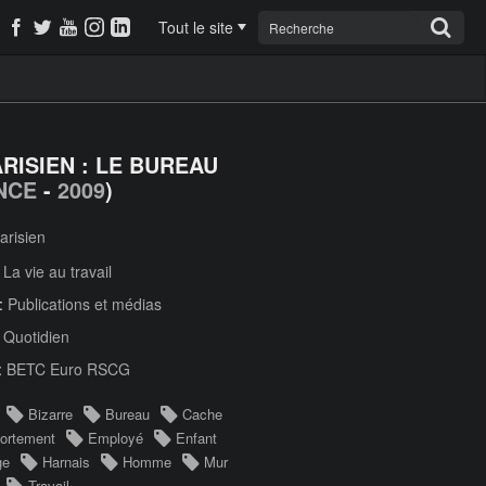
Tout le site
ARISIEN : LE BUREAU
NCE
-
2009
)
arisien
:
La vie au travail
 :
Publications et médias
:
Quotidien
:
BETC Euro RSCG
Bizarre
Bureau
Cache
ortement
Employé
Enfant
ge
Harnais
Homme
Mur
Travail