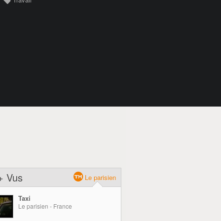
+ Vus
Le parisien
Taxi
Le parisien - France