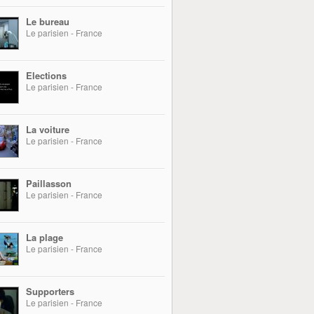
Le bureau
Le parisien - France
Elections
Le parisien - France
La voiture
Le parisien - France
Paillasson
Le parisien - France
La plage
Le parisien - France
Supporters
Le parisien - France