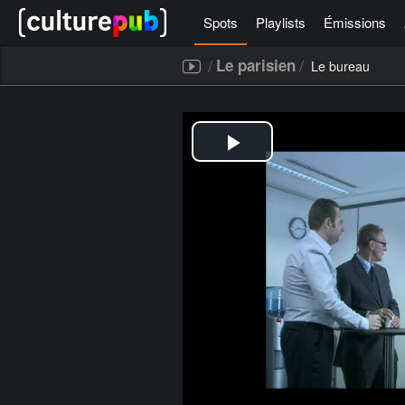
Spots
Playlists
Émissions
/
/
Le parisien
Le bureau
[icegram campaigns="52267"]