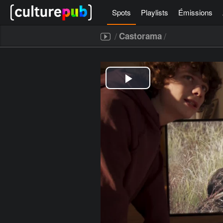
Spots
Playlists
Émissions
/
/
Castorama
[icegram campaigns="52267"]