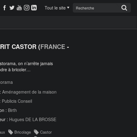
Tout le site
PRIT CASTOR (
FRANCE
-
torama, on n’arrête jamais
dre à bricoler…
torama
 :
Aménagement de la maison
:
Publicis Conseil
on :
Birth
eur :
Hugues DE LA BROSSE
aux
Bricolage
Castor