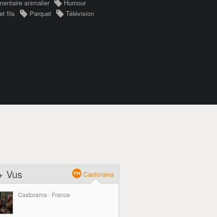
entaire animalier
Humour
t fils
Parquet
Télévision
+ Vus
Castorama
Castorama - France