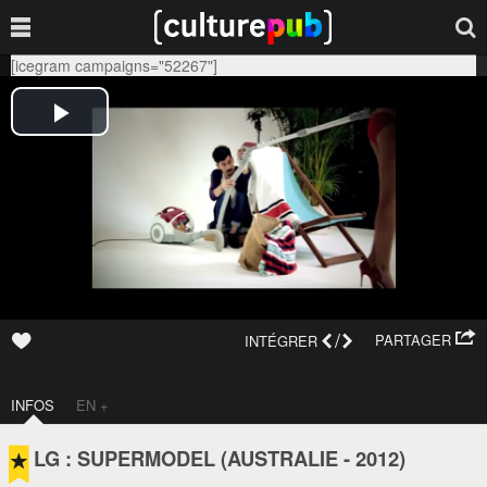
[icegram campaigns="52267"]
/
PARTAGER
INTÉGRER
INFOS
EN +
LG : SUPERMODEL (
AUSTRALIE
-
2012
)