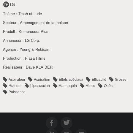
LG
Thème :
Trash attitude
Secteur :
Aménagement de la maison
Produit :
Kompressor Plus
Annonceur :
LG Corp.
Agence :
Young & Rubicam
Production :
Plaza Films
Réalisateur :
Dave KLAIBER
Aspirateur
Aspiration
Effets spéciaux
Efficacité
Grosse
Humour
Liposuccion
Mannequin
Mince
Obèse
Puissance