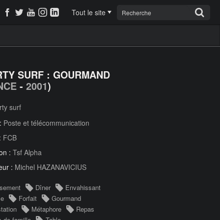
Tout le site
RTY SURF : GOURMAND
NCE
-
2001
)
rty surf
 :
Poste et télécommunication
:
FCB
on :
Tsf Alpha
eur :
Michel HAZANAVICIUS
isement
Dîner
Envahissant
le
Forfait
Gourmand
tation
Métaphore
Repas
 de famille
Table