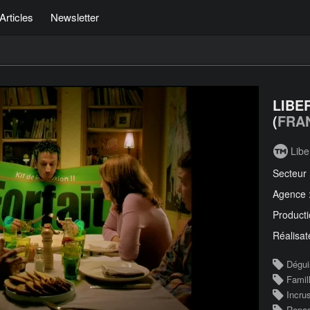
Articles
Newsletter
LIBE
(
FRA
Libe
Secteur
Agence 
Producti
Réalisat
Dégu
Famil
Incrus
Repas