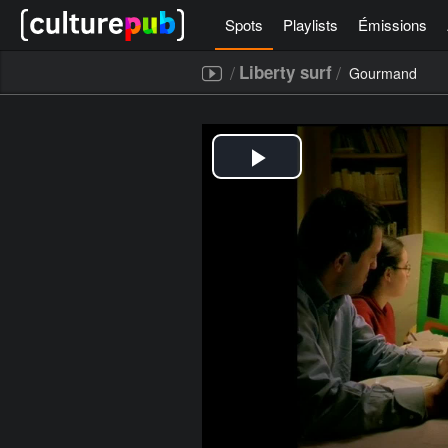
Spots
Playlists
Émissions
/
/
Liberty surf
Gourmand
[icegram campaigns="52267"]