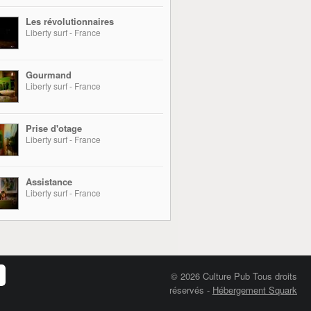
Les révolutionnaires
Liberty surf - France
Gourmand
Liberty surf - France
Prise d'otage
Liberty surf - France
Assistance
Liberty surf - France
© 2026 Culture Pub Tous droits
réservés
-
Hébergement Squark