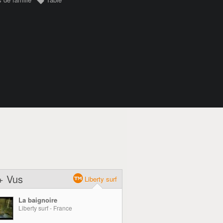
+ Vus
Liberty surf
La baignoire
Liberty surf - France