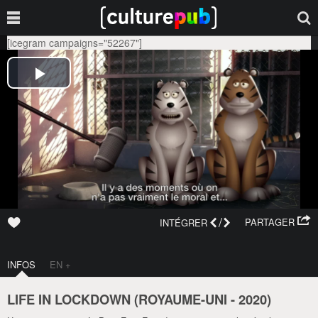
[icegram campaigns="52267"]
/
PARTAGER
INTÉGRER
INFOS
EN +
LIFE IN LOCKDOWN (
ROYAUME-UNI
-
2020
)