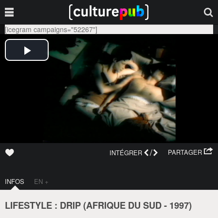
[icegram campaigns="52267"]
/
PARTAGER
INTÉGRER
INFOS
EN +
LIFESTYLE : DRIP (
AFRIQUE DU SUD
-
1997
)