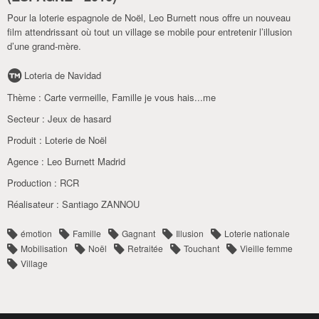
Pour la loterie espagnole de Noël, Leo Burnett nous offre un nouveau
film attendrissant où tout un village se mobile pour entretenir l’illusion
d’une grand-mère.
Loteria de Navidad
Thème :
Carte vermeille
,
Famille je vous hais...me
Secteur :
Jeux de hasard
Produit :
Loterie de Noël
Agence :
Leo Burnett Madrid
Production :
RCR
Réalisateur :
Santiago ZANNOU
émotion
Famille
Gagnant
Illusion
Loterie nationale
Mobilisation
Noël
Retraitée
Touchant
Vieille femme
Village