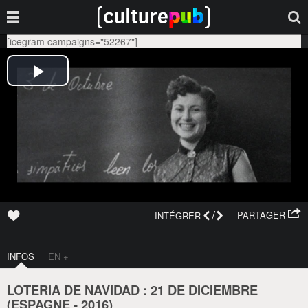
[icegram campaigns="52267"]
/
PARTAGER
INTÉGRER
INFOS
EN +
LOTERIA DE NAVIDAD : 21 DE DICIEMBRE
(
ESPAGNE
-
2016
)