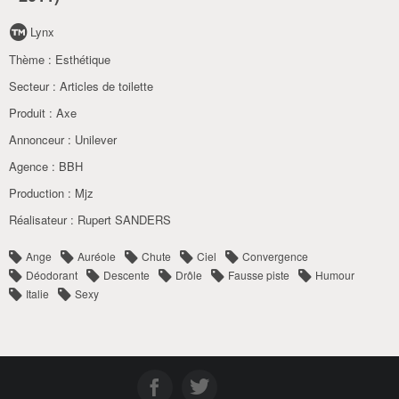
Lynx
Thème :
Esthétique
Secteur :
Articles de toilette
Produit :
Axe
Annonceur :
Unilever
Agence :
BBH
Production :
Mjz
Réalisateur :
Rupert SANDERS
Ange
Auréole
Chute
Ciel
Convergence
Déodorant
Descente
Drôle
Fausse piste
Humour
Italie
Sexy