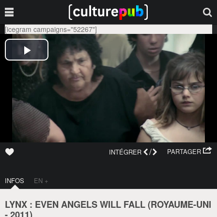
[icegram campaigns="52267"]
/
PARTAGER
INTÉGRER
INFOS
EN +
LYNX : EVEN ANGELS WILL FALL (
ROYAUME-UNI
-
2011
)