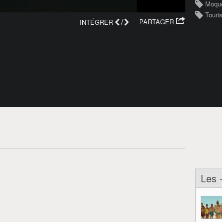
Moque
Touri
/
PARTAGER
INTÉGRER
Les 