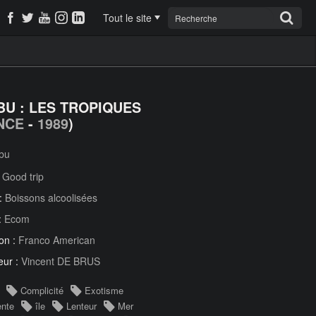
Tout le site
BU : LES TROPIQUES
NCE
-
1989
)
bu
:
Good trip
 :
Boissons alcoolisées
:
Ecom
on :
Franco American
eur :
Vincent DE BRUS
Complicité
Exotisme
ente
île
Lenteur
Mer