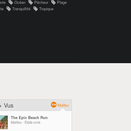
rie
Océan
Pêcheur
Plage
ste
Tranquillité
Tropique
+ Vus
Malibu
The Epic Beach Run
Malibu - États-unis