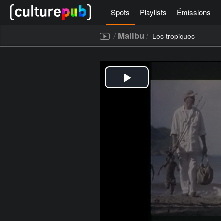
Spots
Playlists
Émissions
/
/
Malibu
Les tropiques
[icegram campaigns="52267"]