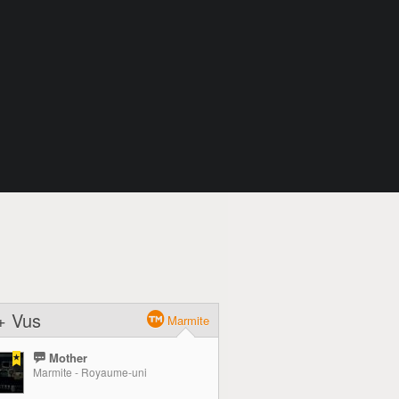
+ Vus
Marmite
Mother
Marmite - Royaume-uni