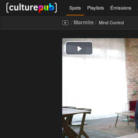
Spots
Playlists
Émissions
/
/
Marmite
Mind Control
[icegram campaigns="52267"]