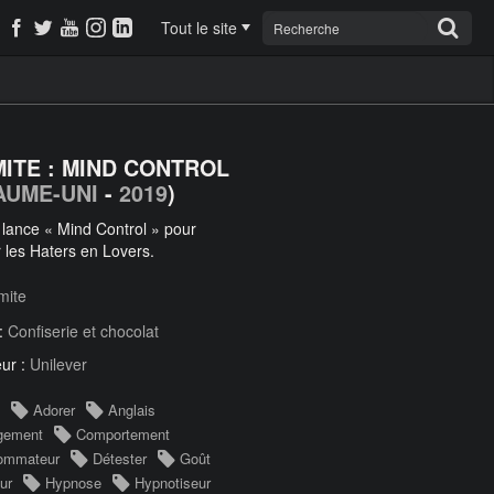
Tout le site
ITE : MIND CONTROL
AUME-UNI
-
2019
)
lance « Mind Control » pour
r les Haters en Lovers.
mite
 :
Confiserie et chocolat
ur :
Unilever
Adorer
Anglais
gement
Comportement
ommateur
Détester
Goût
ur
Hypnose
Hypnotiseur