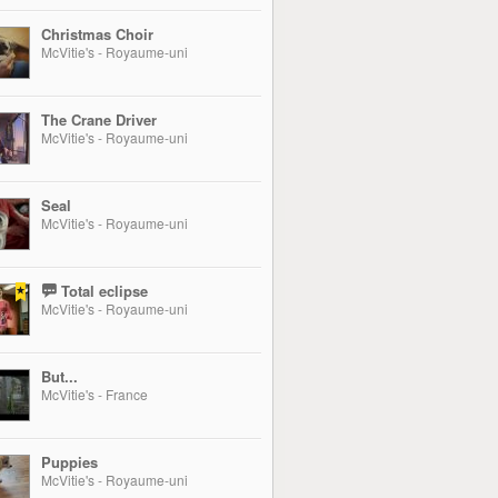
Christmas Choir
McVitie's - Royaume-uni
The Crane Driver
McVitie's - Royaume-uni
Seal
McVitie's - Royaume-uni
Total eclipse
McVitie's - Royaume-uni
But...
McVitie's - France
Puppies
McVitie's - Royaume-uni