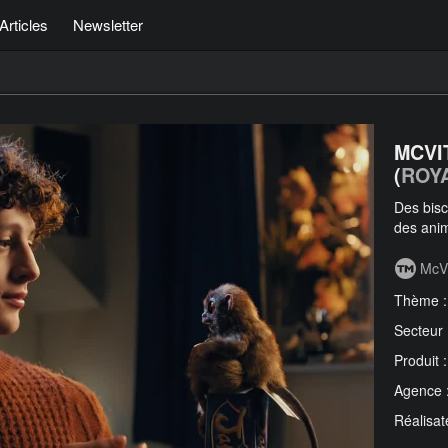
Articles
Newsletter
MCVIT
(
ROY
Des bisc
des anim
McVi
Thème 
Secteur
Produit 
Agence 
Réalisat