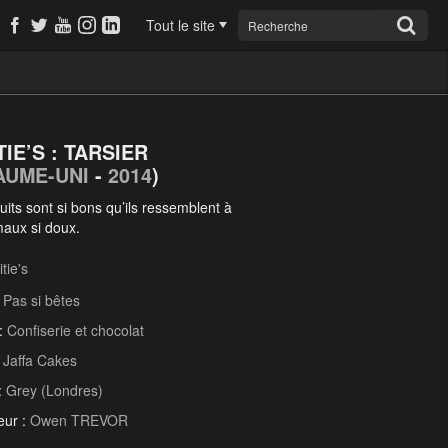
Tout le site
IE’S : TARSIER
AUME-UNI
-
2014
)
uits sont si bons qu’ils ressemblent à
aux si doux.
tie's
:
Pas si bêtes
 :
Confiserie et chocolat
:
Jaffa Cakes
:
Grey (Londres)
eur :
Owen TREVOR