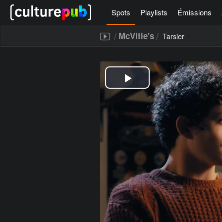
Spots
Playlists
Émissions
/
/
McVitie's
Tarsier
[icegram campaigns="52267"]