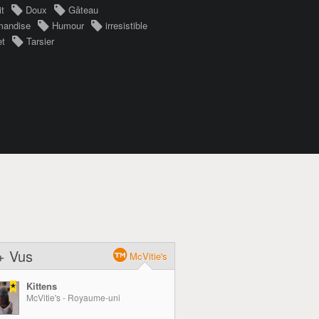
it
Doux
Gâteau
mandise
Humour
irresistible
et
Tarsier
+ Vus
McVitie's
Kittens
McVitie's - Royaume-uni