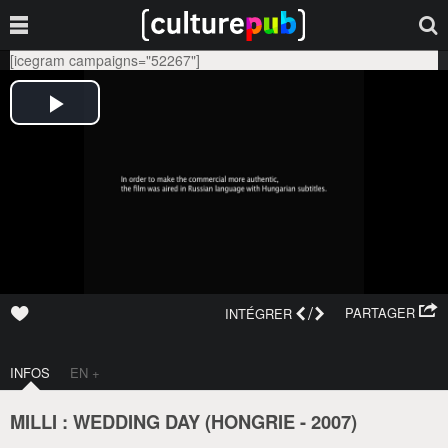
[icegram campaigns="52267"]
/
PARTAGER
INTÉGRER
INFOS
EN +
MILLI : WEDDING DAY (
HONGRIE
-
2007
)