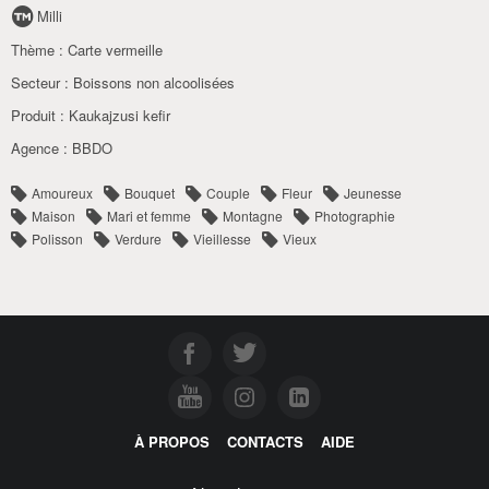
Milli
Thème :
Carte vermeille
Secteur :
Boissons non alcoolisées
Produit :
Kaukajzusi kefir
Agence :
BBDO
Amoureux
Bouquet
Couple
Fleur
Jeunesse
Maison
Mari et femme
Montagne
Photographie
Polisson
Verdure
Vieillesse
Vieux
À PROPOS
CONTACTS
AIDE