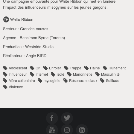
Une campagne émouvante pour White Ribbon qui met en lumière
l’impact des influenceurs misogynes sur les jeunes garçons.
White Ribbon
Secteur :
Grandes causes
Agence :
Bensimon Byrne (Toronto)
Production :
Westside Studio
Réalisateur :
Angie BIRD
Adolescent
Cri
Enrôler
Frappe
Haine
Hurlement
Influenceur
Internet
Isolé
Marionnette
Masculinité
Mère célibataire
mysoginie
Réseaux sociaux
Solitude
Violence