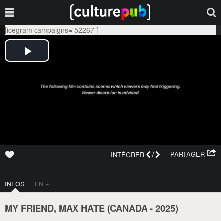
[icegram campaigns="52267"]
/
PARTAGER
INTÉGRER
INFOS
EN +
MY FRIEND, MAX HATE (
CANADA
-
2025
)