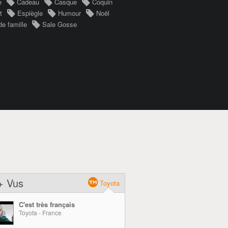
e
Cadeau
Casque
Coquin
t
Espiègle
Humour
Noël
de famille
Sale Gosse
+ Vus
Toyota
C'est très français
Toyota - France