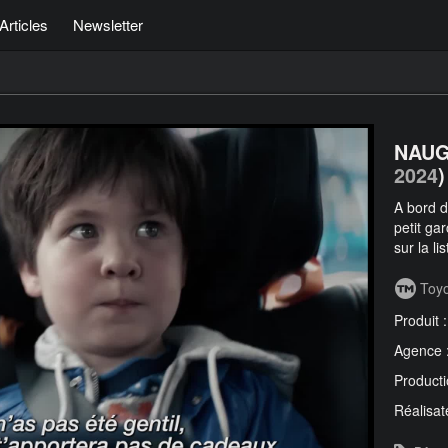
Articles
Newsletter
NAUG
2024
)
A bord d
petit ga
sur la li
Toy
Produit 
Agence 
Producti
Réalisat