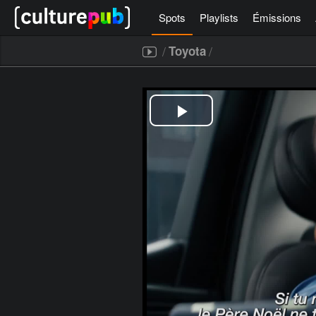
Spots
Playlists
Émissions
/
/
Toyota
[icegram campaigns="52267"]