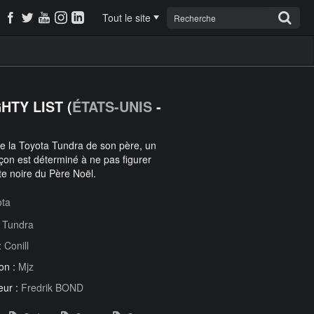
Tout le site
HTY LIST (
ÉTATS-UNIS
-
e la Toyota Tundra de son père, un
rçon est déterminé à ne pas figurer
ste noire du Père Noël.
ota
:
Tundra
:
Conill
on :
Mjz
eur :
Fredrik BOND