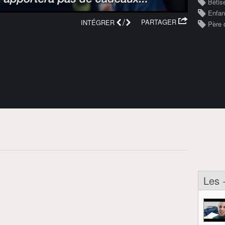
Bêtis
Enfan
/
PARTAGER
INTÉGRER
Père 
Les 