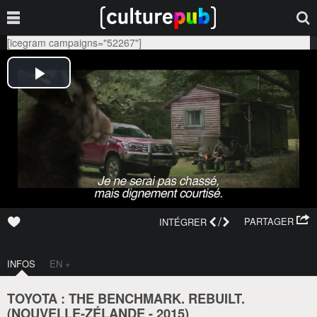
[icegram campaigns="52267"]
/
PARTAGER
INTÉGRER
INFOS
EN +
TOYOTA : THE BENCHMARK. REBUILT.
(
NOUVELLE-ZÉLANDE
-
2015
)