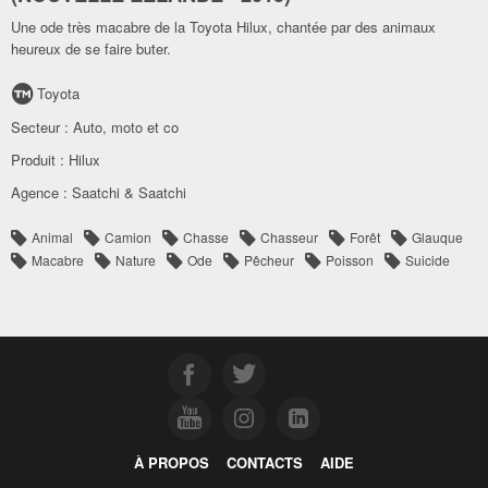
Une ode très macabre de la Toyota Hilux, chantée par des animaux
heureux de se faire buter.
Toyota
Secteur :
Auto
,
moto et co
Produit :
Hilux
Agence :
Saatchi & Saatchi
Animal
Camion
Chasse
Chasseur
Forêt
Glauque
Macabre
Nature
Ode
Pêcheur
Poisson
Suicide
À PROPOS
CONTACTS
AIDE