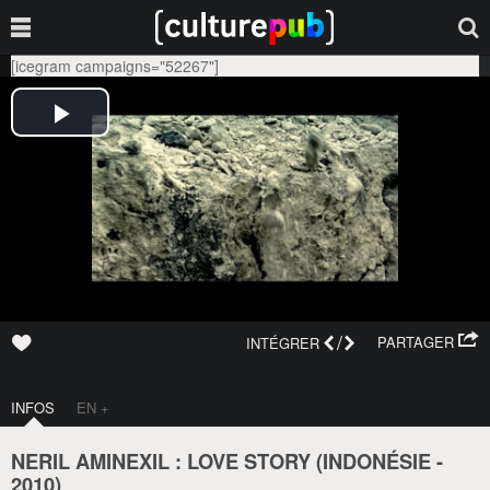
[icegram campaigns="52267"]
/
PARTAGER
INTÉGRER
INFOS
EN +
NERIL AMINEXIL : LOVE STORY (
INDONÉSIE
-
2010
)