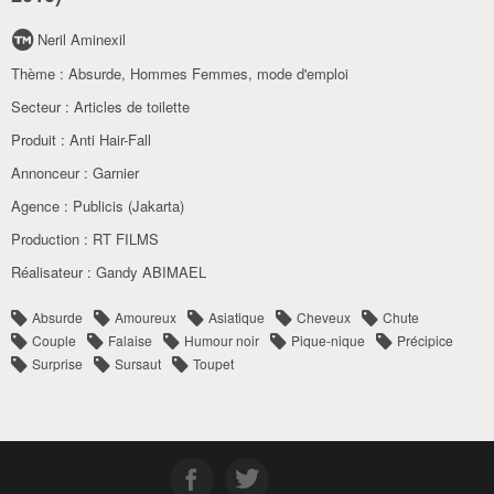
Neril Aminexil
Thème :
Absurde
,
Hommes Femmes, mode d'emploi
Secteur :
Articles de toilette
Produit :
Anti Hair-Fall
Annonceur :
Garnier
Agence :
Publicis (Jakarta)
Production :
RT FILMS
Réalisateur :
Gandy ABIMAEL
Absurde
Amoureux
Asiatique
Cheveux
Chute
Couple
Falaise
Humour noir
Pique-nique
Précipice
Surprise
Sursaut
Toupet