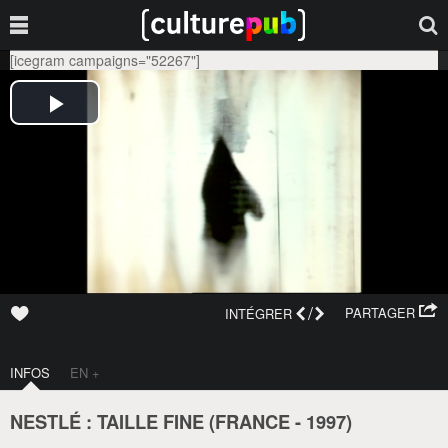
[icegram campaigns="52267"]
/
PARTAGER
INTÉGRER
INFOS
EN +
NESTLÉ : TAILLE FINE (
FRANCE
-
1997
)