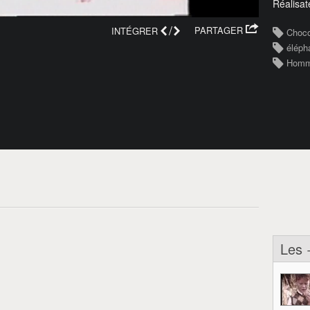
Réalisat
/
PARTAGER
INTÉGRER
Choco
éléph
Hom
Les 