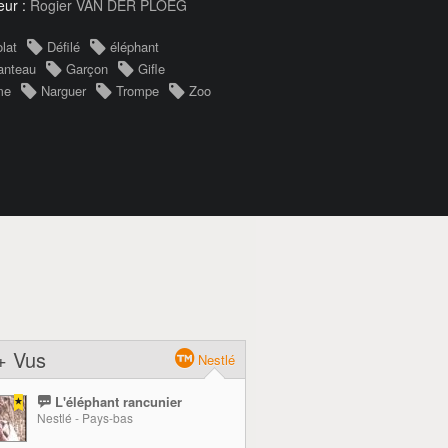
eur :
Rogier VAN DER PLOEG
lat
Défilé
éléphant
anteau
Garçon
Gifle
me
Narguer
Trompe
Zoo
+ Vus
Nestlé
L'éléphant rancunier
Nestlé - Pays-bas