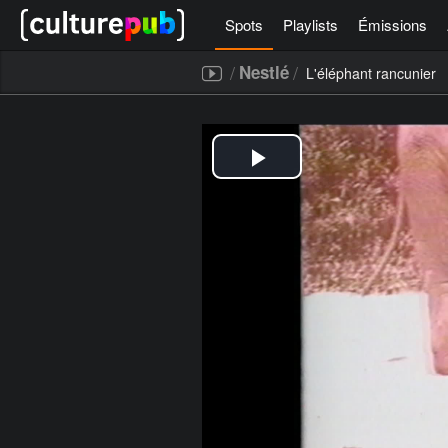
Spots
Playlists
Émissions
/
/
Nestlé
L'éléphant rancunier
[icegram campaigns="52267"]