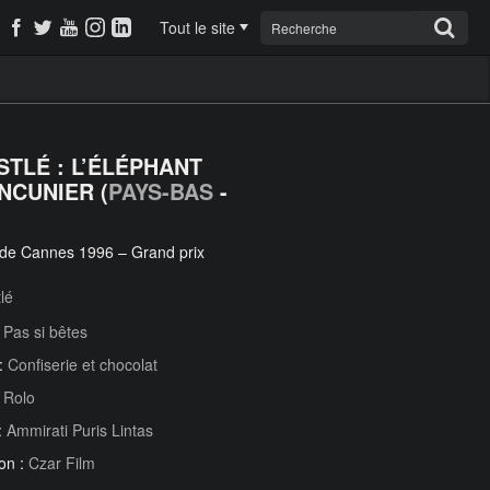
Tout le site
STLÉ : L’ÉLÉPHANT
NCUNIER (
PAYS-BAS
-
 de Cannes 1996 – Grand prix
lé
:
Pas si bêtes
 :
Confiserie et chocolat
:
Rolo
:
Ammirati Puris Lintas
on :
Czar Film