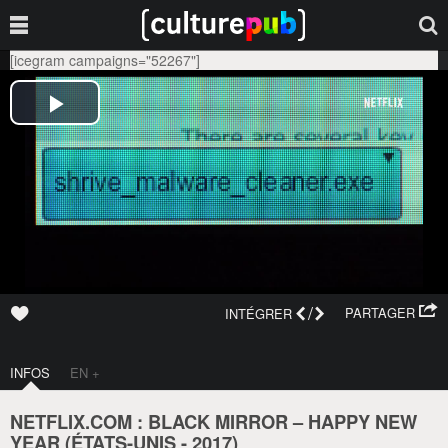
[icegram campaigns="52267"]
/
PARTAGER
INTÉGRER
INFOS
EN +
NETFLIX.COM : BLACK MIRROR – HAPPY NEW
YEAR (
ÉTATS-UNIS
-
2017
)