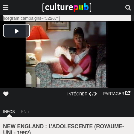
[icegram campaigns="52267"]
/
PARTAGER
INTÉGRER
INFOS
EN +
NEW ENGLAND : L’ADOLESCENTE (
ROYAUME-
UNI
-
1992
)