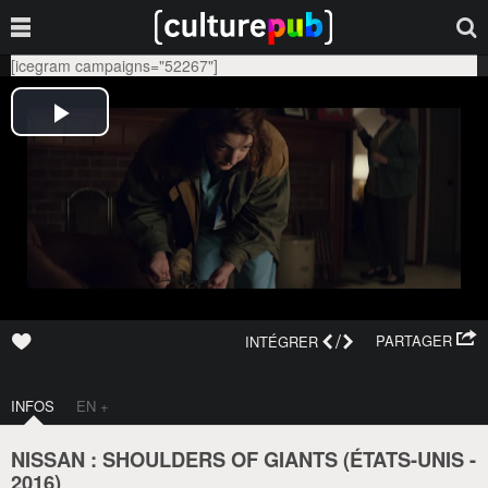
[icegram campaigns="52267"]
/
PARTAGER
INTÉGRER
INFOS
EN +
NISSAN : SHOULDERS OF GIANTS (
ÉTATS-UNIS
-
2016
)