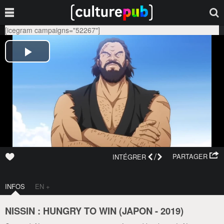
[icegram campaigns="52267"]
/
PARTAGER
INTÉGRER
INFOS
EN +
NISSIN : HUNGRY TO WIN (
JAPON
-
2019
)