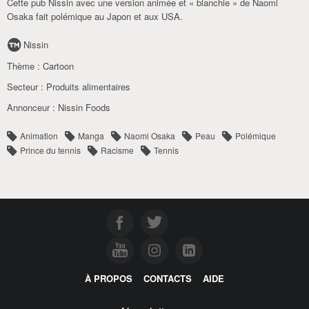
Cette pub Nissin avec une version animée et « blanchie » de Naomi
Osaka fait polémique au Japon et aux USA.
Nissin
Thème :
Cartoon
Secteur :
Produits alimentaires
Annonceur :
Nissin Foods
Animation
Manga
Naomi Osaka
Peau
Polémique
Prince du tennis
Racisme
Tennis
À PROPOS
CONTACTS
AIDE