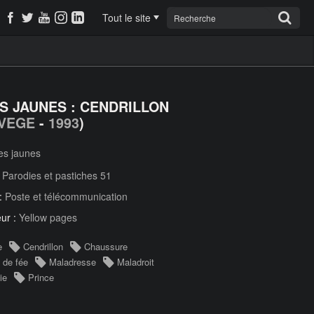
Tout le site
S JAUNES : CENDRILLON
VEGE
-
1993
)
es jaunes
:
Parodies et pastiches 51
 :
Poste et télécommunication
ur :
Yellow pages
e
Cendrillon
Chaussure
 de fée
Maladresse
Maladroit
ie
Prince