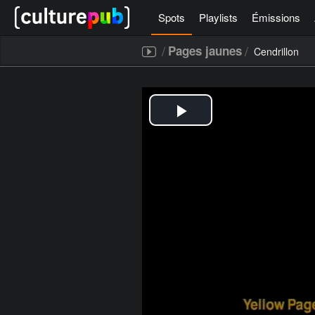
Spots
Playlists
Émissions
/
/
Pages jaunes
Cendrillon
[icegram campaigns="52267"]