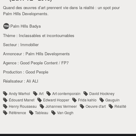
Quand des œuvres d’art prennent vie dans la réalité : un spot pour
Palm Hills Developments.
Palm Hills Badya
Thème :
Inclassables et incontournables
Secteur :
Immobilier
Annonceur :
Palm Hills Developments
Agence :
Good People Content​​ / ​​FP7
Production :
Good People
Réalisateur :
Ali ALI
Andy Warhol
Art
Art contemporain
David Hockney
Édouard Manet
Edward Hopper
Frida kahlo
Gauguin
Henry Rousseau
Johannes Vermeer
Oeuvre d'art
Réalité
Référence
Tableau
Van Gogh