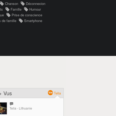
Chanson
Déconnexion
ts
Famille
Humour
que
Prise de conscience
 de famille
Smartphone
+ Vus
Telia
Telia - Lithuanie