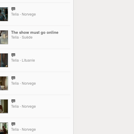
Telia - Norvege
The show must go online
Telia - Suède
Telia - Lituanie
Telia - Norvege
Telia - Norvege
Telia - Norvege