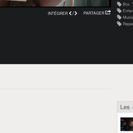
Box
Enfan
/
PARTAGER
INTÉGRER
Musi
Repas
Les 