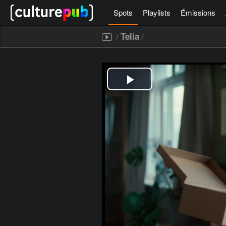
Spots
Playlists
Émissions
/
/
Telia
[icegram campaigns="52267"]