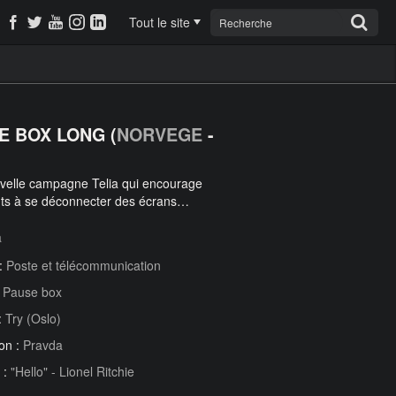
Tout le site
E BOX LONG (
NORVEGE
-
velle campagne Telia qui encourage
nts à se déconnecter des écrans…
a
 :
Poste et télécommunication
:
Pause box
:
Try (Oslo)
on :
Pravda
 :
"Hello" - Lionel Ritchie